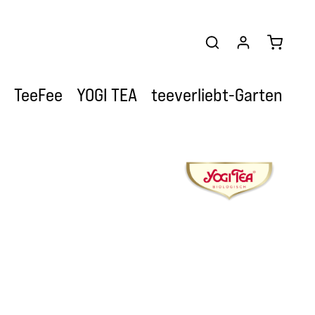
Warenkor
TeeFee
YOGI TEA
teeverliebt-Garten