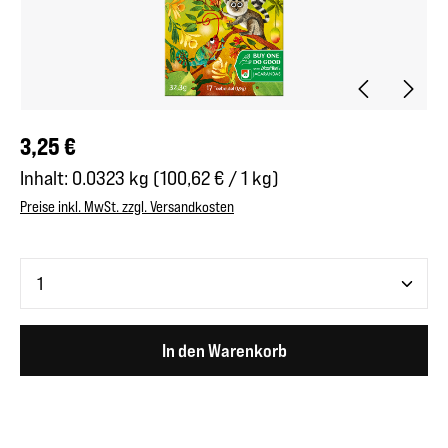
Regulärer Preis:
3,25 €
Inhalt:
0.0323 kg
(100,62 € / 1 kg)
Preise inkl. MwSt. zzgl. Versandkosten
Produkt Anzahl: Gib den gewünschten Wert ein oder benutze 
In den Warenkorb