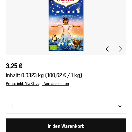
Regulärer Preis:
3,25 €
Inhalt:
0.0323 kg
(100,62 € / 1 kg)
Preise inkl. MwSt. zzgl. Versandkosten
Produkt Anzahl: Gib den gewünschten Wert ein oder benutze 
In den Warenkorb