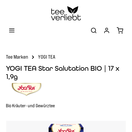
Zum Hauptinhalt springen
Warenk
Tee Marken
YOGI TEA
YOGI TEA Star Salutation BIO | 17 x
1,9g
Bio Kräuter- und Gewürztee
Bildergalerie überspringen