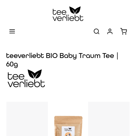
Zum Hauptinhalt springen
Warenk
teeverliebt BIO Baby Traum Tee |
60g
Bildergalerie überspringen