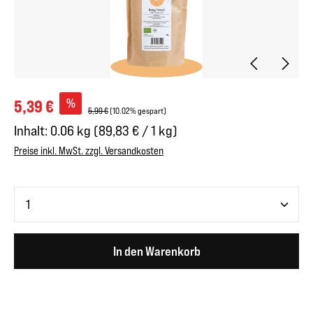
Verkaufspreis:
%
5,39 €
Regulärer Preis:
5,99 €
(10.02% gespart)
Inhalt:
0.06 kg
(89,83 € / 1 kg)
Preise inkl. MwSt. zzgl. Versandkosten
Produkt Anzahl: Gib den gewünschten Wert ein oder benutze 
In den Warenkorb