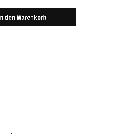
en Wert ein oder benutze die Schaltflächen um d
In den Warenkorb