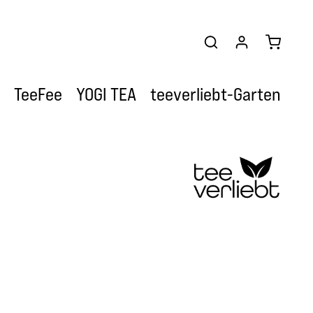
Warenkor
TeeFee
YOGI TEA
teeverliebt-Garten