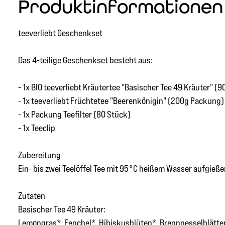
Produktinformationen "
teeverliebt Geschenkset
Das 4-teilige Geschenkset besteht aus:
- 1x BIO teeverliebt Kräutertee "Basischer Tee 49 Kräuter" (
- 1x teeverliebt Früchtetee "Beerenkönigin" (200g Packung)
- 1x Packung Teefilter (80 Stück)
- 1x Teeclip
Zubereitung
Ein- bis zwei Teelöffel Tee mit 95°C heißem Wasser aufgieß
Zutaten
Basischer Tee 49 Kräuter:
Lemongras*, Fenchel*, Hibiskusblüten*, Brennnesselblätter