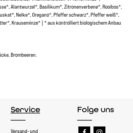
sse*, Alantwurzel*, Basilikum*, Zitronenverbene*, Rooibos*,
skat*, Nelke*, Oregano*, Pfeffer schwarz*, Pfeffer weiß*,
tter*, Krauseminze* | * aus kontrolliert biologischem Anbau
tücke, Brombeeren.
Service
Folge uns
Versand- und