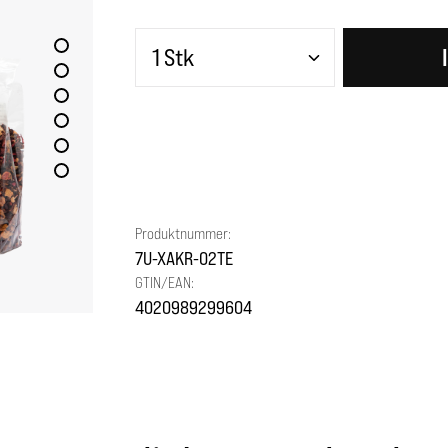
Produkt Anzahl: Gib den gewünscht
Produktnummer:
7U-XAKR-O2TE
GTIN/EAN:
4020989299604