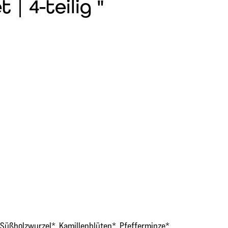
| 4-teilig "
Süßholzwurzel*, Kamillenblüten*, Pfefferminze*,