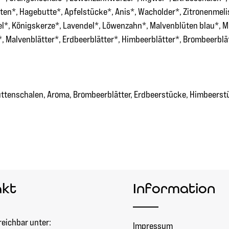
ten*, Hagebutte*, Apfelstücke*, Anis*, Wacholder*, Zitronenmeli
*, Königskerze*, Lavendel*, Löwenzahn*, Malvenblüten blau*, Mu
*, Malvenblätter*, Erdbeerblätter*, Himbeerblätter*, Brombeerblä
buttenschalen, Aroma, Brombeerblätter, Erdbeerstücke, Himbeers
akt
Information
reichbar unter:
Impressum