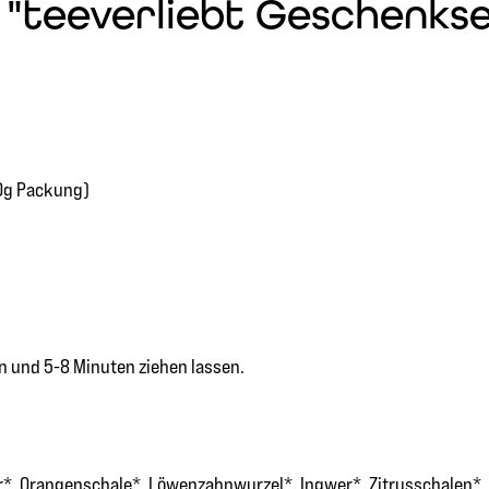
teeverliebt Geschenkset 
90g Packung)
en und 5-8 Minuten ziehen lassen.
*, Orangenschale*, Löwenzahnwurzel*, Ingwer*, Zitrusschalen*, 